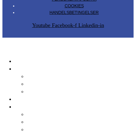
COOKIES
HANDELSBETINGELSER
Youtube
Facebook-f
Linkedin-in
Produkter
Tilmeld
Faglig Formiddag
Hybridseminar
Bliv medlem
Talks
Metode
Metode
Transfertrappen
Hvad er et