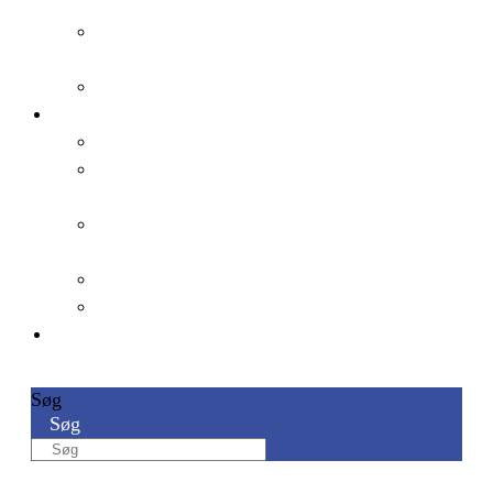
hybridseminar?
Hvad får I ud af at deltage
som arbejdsfællesskab?
Facilitatorskole
Om os
Om Social Talks
Samarbejde med Social
Talks
Evaluering og
dokumentation
Artikler
Bestyrelse
Kontakt
Søg
Søg