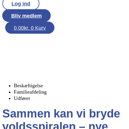
Log ind
Bliv medlem
0,00
kr.
0
Kurv
Beskæftigelse
Familieafdeling
Udfører
Sammen kan vi bryde
voldsspiralen – nye