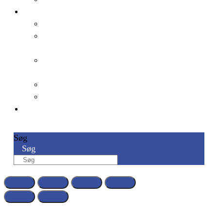
Om os
Om Social Talks
Samarbejde med Social
Talks
Evaluering og
dokumentation
Artikler
Bestyrelse
Kontakt
Søg
Søg