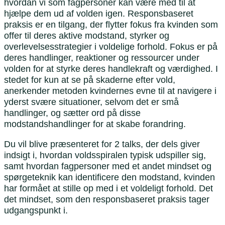
hvordan vi som fagpersoner kan være med til at
hjælpe dem ud af volden igen. Responsbaseret
praksis er en tilgang, der flytter fokus fra kvinden som
offer til deres aktive modstand, styrker og
overlevelsesstrategier i voldelige forhold. Fokus er på
deres handlinger, reaktioner og ressourcer under
volden for at styrke deres handlekraft og værdighed. I
stedet for kun at se på skaderne efter vold,
anerkender metoden kvindernes evne til at navigere i
yderst svære situationer, selvom det er små
handlinger, og sætter ord på disse
modstandshandlinger for at skabe forandring.
Du vil blive præsenteret for 2 talks, der dels giver
indsigt i, hvordan voldsspiralen typisk udspiller sig,
samt hvordan fagpersoner med et andet mindset og
spørgeteknik kan identificere den modstand, kvinden
har formået at stille op med i et voldeligt forhold. Det
det mindset, som den responsbaseret praksis tager
udgangspunkt i.