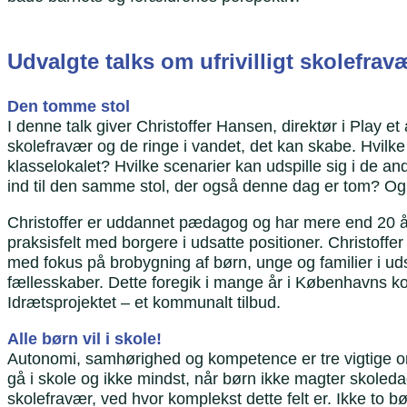
Udvalgte talks om ufrivilligt skolefrav
Den tomme stol
I denne talk giver Christoffer Hansen, direktør i Play e
skolefravær og de ringe i vandet, det kan skabe. Hvilke
klasselokalet? Hvilke scenarier kan udspille sig i de 
ind til den samme stol, der også denne dag er tom? Og
Christoffer er uddannet pædagog og har mere end 20 å
praksisfelt med borgere i udsatte positioner. Christoffe
med fokus på brobygning af børn, unge og familier i ud
fællesskaber. Dette foregik i mange år i Københavns k
Idrætsprojektet – et kommunalt tilbud.
Alle børn vil i skole!
Autonomi, samhørighed og kompetence er tre vigtige omr
gå i skole og ikke mindst, når børn ikke magter skoled
skolefravær, ved hvor komplekst dette felt er. Ikke to b