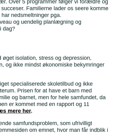
avær. Over 5 programmer følger vi forældre og
 succeser. Familierne lader os seere komme
r har nedsmeltninger pga.
tniveau og uendelig planlægning og
i dag?
 øget isolation, stress og depression,
en, og ikke mindst økonomiske bekymringer
iget specialiserede skoletilbud og ikke
sterum. Prisen for at have et barn med
familie og barnet, men for hele samfundet, da
uppen er kommet med en rapport og 11
æs mere her
.
sende samfundsproblem, som ufrivilligt
hjemmesiden om emnet, hvor man får indblik i