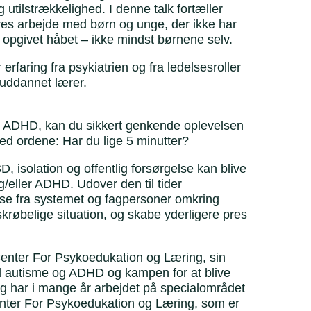
g utilstrækkelighed. I denne talk fortæller
res arbejde med børn og unge, der ikke har
r opgivet håbet – ikke mindst børnene selv.
rfaring fra psykiatrien og fra ledelsesroller
 uddannet lærer.
ler ADHD, kan du sikkert genkende oplevelsen
med ordene: Har du lige 5 minutter?
 isolation og offentlig forsørgelse kan blive
eller ADHD. Udover den til tider
lse fra systemet og fagpersoner omkring
skrøbelige situation, og skabe yderligere pres
af Center For Psykoedukation og Læring, sin
ed autisme og ADHD og kampen for at blive
 og har i mange år arbejdet på specialområdet
enter For Psykoedukation og Læring, som er