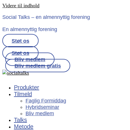
Videre til indhold
Social Talks – en almennyttig forening
En almennyttig forening
Støt os
Støt os
Bliv medlem
Bliv medlem gratis
Produkter
Tilmeld
Faglig Formiddag
Hybridseminar
Bliv medlem
Talks
Metode