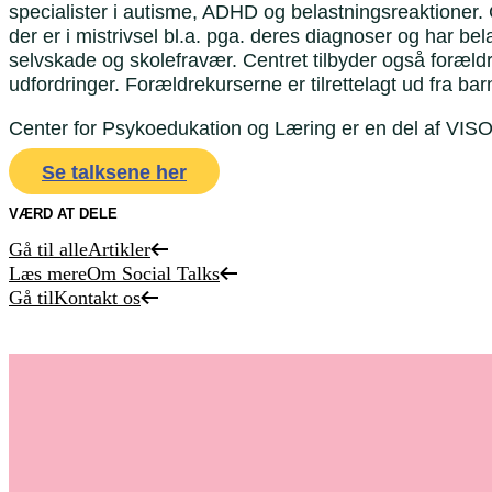
specialister i autisme, ADHD og belastningsreaktioner. 
der er i mistrivsel bl.a. pga. deres diagnoser og har be
selvskade og skolefravær. Centret tilbyder også forældr
udfordringer. Forældrekurserne er tilrettelagt ud fra ba
Center for Psykoedukation og Læring er en del af VIS
Se talksene her
VÆRD AT DELE
Gå til alle
Artikler
Læs mere
Om Social Talks
Gå til
Kontakt os