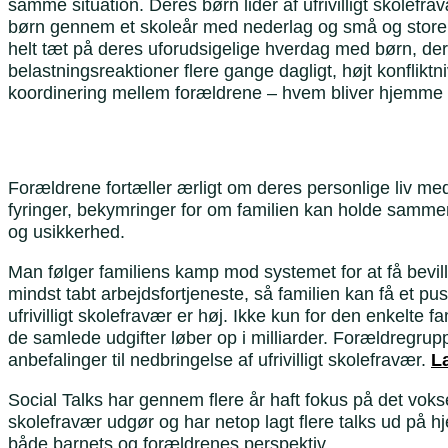
samme situation. Deres børn lider af ufrivilligt skolefr
børn gennem et skoleår med nederlag og små og store
helt tæt på deres uforudsigelige hverdag med børn, de
belastningsreaktioner flere gange dagligt, højt konflik
koordinering mellem forældrene – hvem bliver hjemme 
Forældrene fortæller ærligt om deres personlige liv med
fyringer, bekymringer for om familien kan holde samm
og usikkerhed.
Man følger familiens kamp mod systemet for at få bevill
mindst tabt arbejdsfortjeneste, så familien kan få et pu
ufrivilligt skolefravær er høj. Ikke kun for den enkelte 
de samlede udgifter løber op i milliarder. Forældregr
anbefalinger til nedbringelse af ufrivilligt skolefravær.
L
Social Talks har gennem flere år haft fokus på det vok
skolefravær udgør og har netop lagt flere talks ud på 
både barnets og forældrenes perspektiv.