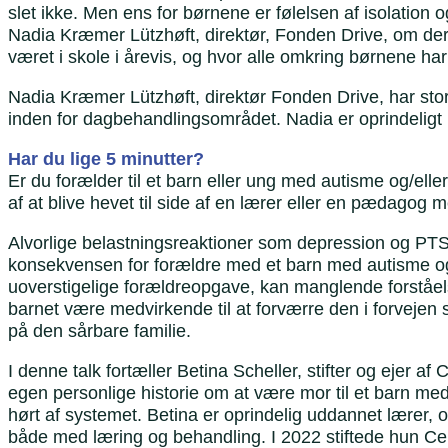
slet ikke. Men ens for børnene er følelsen af isolation o
Nadia Kræmer Lützhøft, direktør, Fonden Drive, om de
været i skole i årevis, og hvor alle omkring børnene ha
Nadia Kræmer Lützhøft, direktør Fonden Drive, har stor e
inden for dagbehandlingsområdet. Nadia er oprindeligt
Har du lige 5 minutter?
Er du forælder til et barn eller ung med autisme og/el
af at blive hevet til side af en lærer eller en pædagog 
Alvorlige belastningsreaktioner som depression og PTSD,
konsekvensen for forældre med et barn med autisme og/
uoverstigelige forældreopgave, kan manglende forståe
barnet være medvirkende til at forværre den i forvejen 
på den sårbare familie.
I denne talk fortæller Betina Scheller, stifter og ejer 
egen personlige historie om at være mor til et barn m
hørt af systemet. Betina er oprindelig uddannet lærer,
både med læring og behandling. I 2022 stiftede hun C