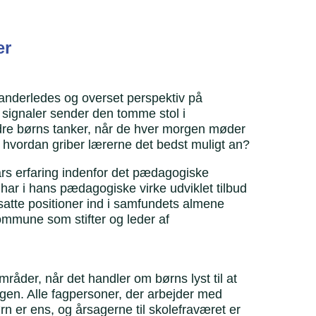
ær
t anderledes og overset perspektiv på
 signaler sender den tomme stol i
andre børns tanker, når de hver morgen møder
 hvordan griber lærerne det bedst muligt an?
rs erfaring indenfor det pædagogiske
r har i hans pædagogiske virke udviklet tilbud
satte positioner ind i samfundets almene
ommune som stifter og leder af
åder, når det handler om børns lyst til at
agen. Alle fagpersoner, der arbejder med
ørn er ens, og årsagerne til skolefraværet er