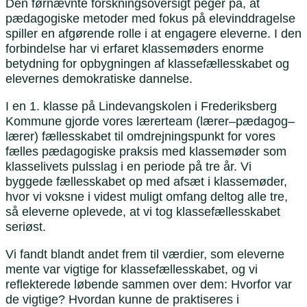
Den førnævnte forskningsoversigt peger på, at
pædagogiske metoder med fokus på elevinddragelse
spiller en afgørende rolle i at engagere eleverne. I den
forbindelse har vi erfaret klassemøders enorme
betydning for opbygningen af klassefællesskabet og
elevernes demokratiske dannelse.
I en 1. klasse på Lindevangskolen i Frederiksberg
Kommune gjorde vores lærerteam (lærer–pædagog–
lærer) fællesskabet til omdrejningspunkt for vores
fælles pædagogiske praksis med klassemøder som
klasselivets pulsslag i en periode på tre år. Vi
byggede fællesskabet op med afsæt i klassemøder,
hvor vi voksne i videst muligt omfang deltog alle tre,
så eleverne oplevede, at vi tog klassefællesskabet
seriøst.
Vi fandt blandt andet frem til værdier, som eleverne
mente var vigtige for klassefællesskabet, og vi
reflekterede løbende sammen over dem: Hvorfor var
de vigtige? Hvordan kunne de praktiseres i