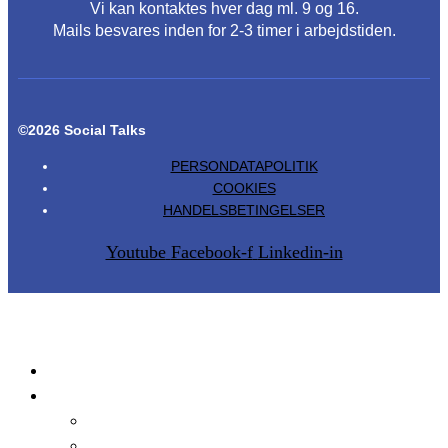
Vi kan kontaktes hver dag ml. 9 og 16.
Mails besvares inden for 2-3 timer i arbejdstiden.
©2026 Social Talks
PERSONDATAPOLITIK
COOKIES
HANDELSBETINGELSER
Youtube
Facebook-f
Linkedin-in
Produkter
Tilmeld
Faglig Formiddag
Hybridseminar