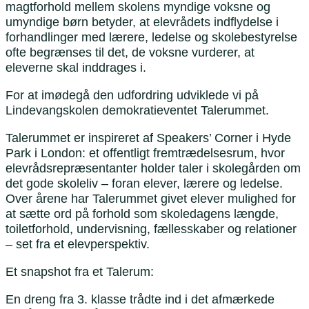
magtforhold mellem skolens myndige voksne og
umyndige børn betyder, at elevrådets indflydelse i
forhandlinger med lærere, ledelse og skolebestyrelse
ofte begrænses til det, de voksne vurderer, at
eleverne skal inddrages i.
For at imødegå den udfordring udviklede vi på
Lindevangskolen demokratieventet Talerummet.
Talerummet er inspireret af Speakers’ Corner i Hyde
Park i London: et offentligt fremtrædelsesrum, hvor
elevrådsrepræsentanter holder taler i skolegården om
det gode skoleliv – foran elever, lærere og ledelse.
Over årene har Talerummet givet elever mulighed for
at sætte ord på forhold som skoledagens længde,
toiletforhold, undervisning, fællesskaber og relationer
– set fra et elevperspektiv.
Et snapshot fra et Talerum:
En dreng fra 3. klasse trådte ind i det afmærkede