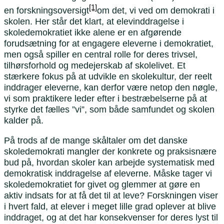
[1]
en forskningsoversigt
om det, vi ved om demokrati i
skolen. Her står det klart, at elevinddragelse i
skoledemokratiet ikke alene er en afgørende
forudsætning for at engagere eleverne i demokratiet,
men også spiller en central rolle for deres trivsel,
tilhørsforhold og medejerskab af skolelivet. Et
stærkere fokus på at udvikle en skolekultur, der reelt
inddrager eleverne, kan derfor være netop den nøgle,
vi som praktikere leder efter i bestræbelserne på at
styrke det fælles ”vi”, som både samfundet og skolen
kalder på.
På trods af de mange skåltaler om det danske
skoledemokrati mangler der konkrete og praksisnære
bud på, hvordan skoler kan arbejde systematisk med
demokratisk inddragelse af eleverne. Måske tager vi
skoledemokratiet for givet og glemmer at gøre en
aktiv indsats for at få det til at leve? Forskningen viser
i hvert fald, at elever i meget lille grad oplever at blive
inddraget, og at det har konsekvenser for deres lyst til