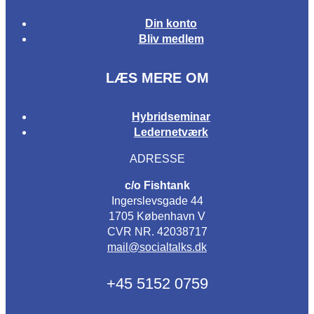
Din konto
Bliv medlem
LÆS MERE OM
Hybridseminar
Ledernetværk
ADRESSE
c/o Fishtank
Ingerslevsgade 44
1705 København V
CVR NR. 42038717
mail@socialtalks.dk
+45 5152 0759