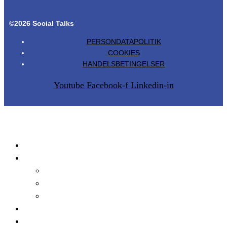
©2026 Social Talks
PERSONDATAPOLITIK
COOKIES
HANDELSBETINGELSER
Youtube
Facebook-f
Linkedin-in
Produkter
Tilmeld
Faglig Formiddag
Hybridseminar
Bliv medlem
Talks
Metode