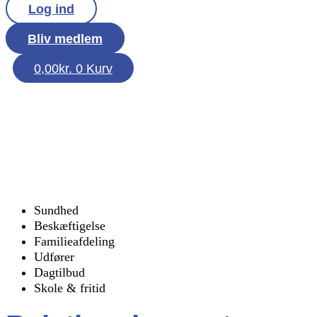
Log ind
Bliv medlem
0,00
kr.
0
Kurv
Sundhed
Beskæftigelse
Familieafdeling
Udfører
Dagtilbud
Skole & fritid