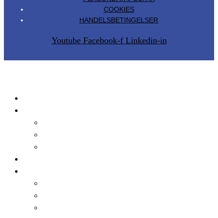
COOKIES
HANDELSBETINGELSER
Youtube
Facebook-f
Linkedin-in
Produkter
Tilmeld
Faglig Formiddag
Hybridseminar
Bliv medlem
Talks
Metode
Metode
Transfertrappen
Hvad er et
hybridseminar?