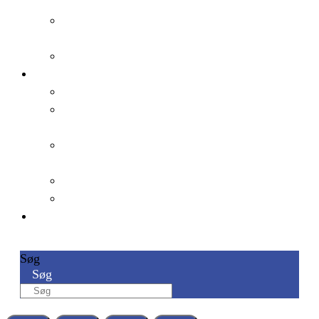
Hvad får I ud af at deltage
som arbejdsfællesskab?
Facilitatorskole
Om os
Om Social Talks
Samarbejde med Social
Talks
Evaluering og
dokumentation
Artikler
Bestyrelse
Kontakt
Søg
Søg