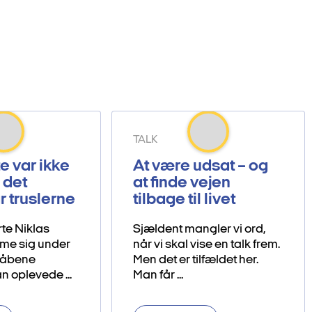
TALK
e var ikke
At være udsat – og
 det
at finde vejen
r truslerne
tilbage til livet
te Niklas
Sjældent mangler vi ord,
mme sig under
når vi skal vise en talk frem.
råbene
Men det er tilfældet her.
 oplevede ...
Man får ...