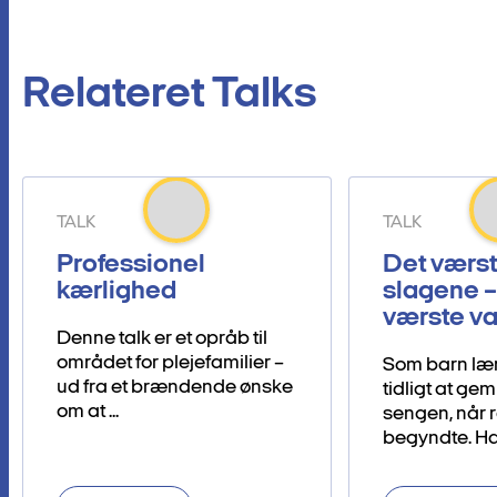
Relateret Talks
TALK
TALK
Professionel
Det værst
kærlighed
slagene –
værste va
Denne talk er et opråb til
området for plejefamilier –
Som barn lær
ud fra et brændende ønske
tidligt at ge
om at ...
sengen, når 
begyndte. Han