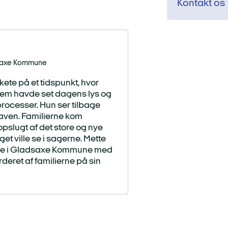
Kontakt os
adsaxe Kommune
ete på et tidspunkt, hvor
ystem havde set dagens lys og
rocesser. Hun ser tilbage
gaven. Familierne kom
pslugt af det store og nye
et ville se i sagerne. Mette
ejse i Gladsaxe Kommune med
rderet af familierne på sin