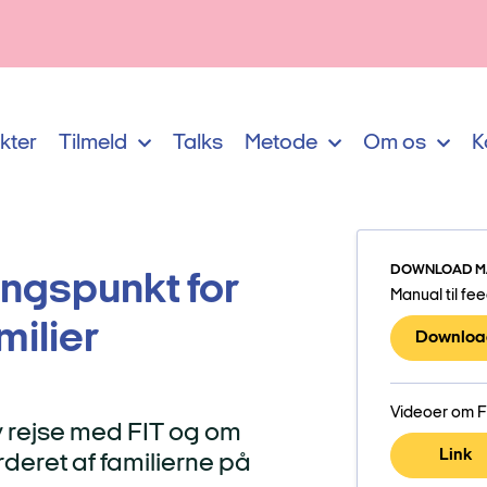
kter
Tilmeld
Talks
Metode
Om os
K
DOWNLOAD M
ngspunkt for
Manual til f
milier
Downloa
Videoer om F
y rejse med FIT og om
Link
urderet af familierne på