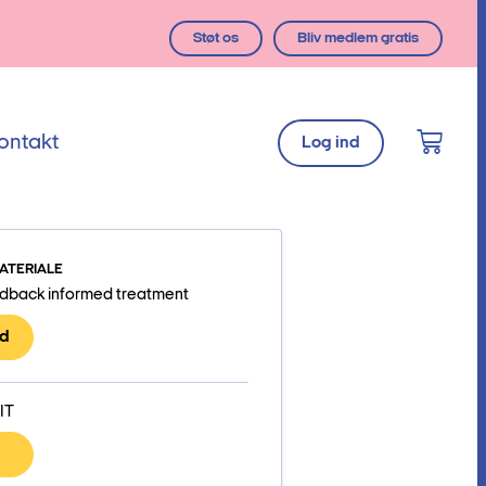
Støt os
Bliv medlem gratis
ontakt
Log ind
ATERIALE
eedback informed treatment
d
IT