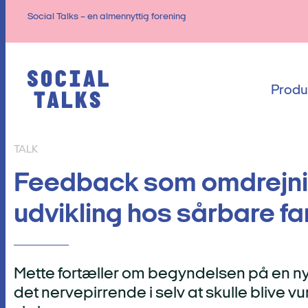
Social Talks – en almennyttig forening
Produ
TALK
Feedback som omdrejni
udvikling hos sårbare fa
Mette fortæller om begyndelsen på en n
det nervepirrende i selv at skulle blive v