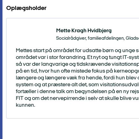
Oplægsholder
Mette Kragh Hvidbjerg
Socialrådgiver, familieafdelingen, Gl
Mettes start på området for udsatte børn og unge sk
området var i stor forandring. Et nyt og tungt IT-s
så var der langvarige og tidskrævende visitationsp
på en tid, hvor hun ofte mistede fokus på kerneop
længere og længere væk fra hende, fordi hun blev o
system og at præstere alt det, som visitationsudvalg
fortæller i denne talk om begyndelsen på en ny r
FIT og om det nervepirrende i selv at skulle blive vu
kunnen.