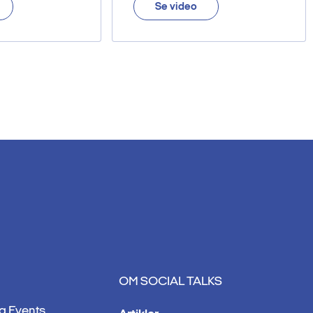
Se video
OM SOCIAL TALKS
g Events