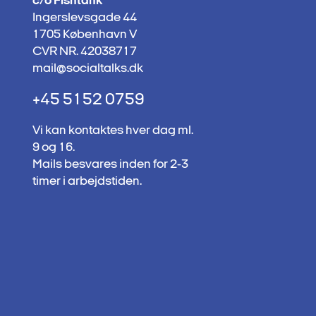
c/o Fishtank
Ingerslevsgade 44
1705 København V
CVR NR. 42038717
mail@socialtalks.dk
+45 5152 0759
Vi kan kontaktes hver dag ml.
9 og 16.
Mails besvares inden for 2-3
timer i arbejdstiden.